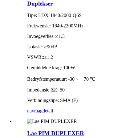
Duplekser
Tipe: LDX-1840/2000-Q6S
Frekwensie: 1840-2200MHz
Invoegverlies::≤1.3
Isolasie: ≥90dB
VSWR::≤1.2
Gemiddelde krag: 100W
Bedryfstemperatuur: -30 ~ + 70 ℃
Impedansie (Ω): 50
Verbindingstipe: SMA (F)
navraag
detail
Lae PIM DUPLEXER