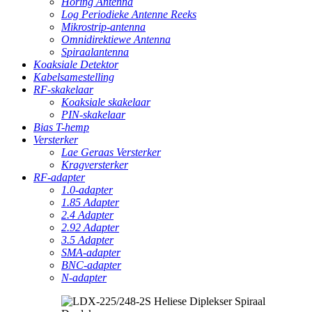
Horing Antenna
Log Periodieke Antenne Reeks
Mikrostrip-antenna
Omnidirektiewe Antenna
Spiraalantenna
Koaksiale Detektor
Kabelsamestelling
RF-skakelaar
Koaksiale skakelaar
PIN-skakelaar
Bias T-hemp
Versterker
Lae Geraas Versterker
Kragversterker
RF-adapter
1.0-adapter
1.85 Adapter
2.4 Adapter
2.92 Adapter
3.5 Adapter
SMA-adapter
BNC-adapter
N-adapter