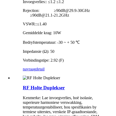
Invoegverlies:: ≤1.2 ≤1.2
Rejection: ≥90dB@29.9-30GHz
≥90dB@21.1-21.2GHz
VSWR::≤1.40
Gemiddelde krag: 10W
Bedryfstemperatuur: -30 ~ + 50 ℃
Impedansie (Ω): 50
Verbindingstipe: 2.92 (F)
navraag
detail
RF Holte Duplekser
Kenmerke: Lae invoegverlies, hoë isolasie,
superieure harmoniese verswakking,
temperatuurgestabiliseer, hou spesifikasies by
termiese uiterstes, verskeie IP-graadtoestande,