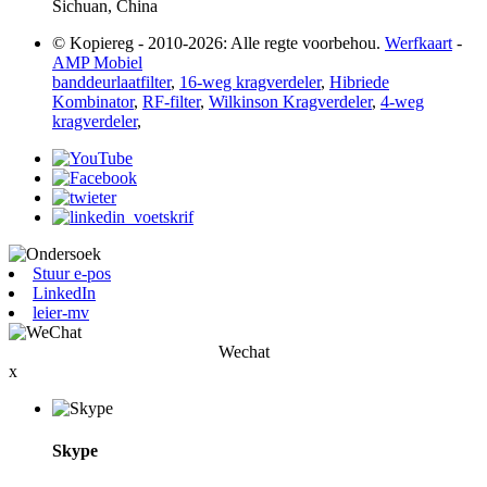
Sichuan, China
© Kopiereg - 2010-2026: Alle regte voorbehou.
Werfkaart
-
AMP Mobiel
banddeurlaatfilter
,
16-weg kragverdeler
,
Hibriede
Kombinator
,
RF-filter
,
Wilkinson Kragverdeler
,
4-weg
kragverdeler
,
Stuur e-pos
LinkedIn
leier-mv
Wechat
x
Skype