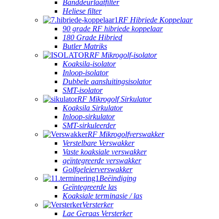
Banddeurlaatfilter
Heliese filter
RF Hibriede Koppelaar
90 grade RF hibriede koppelaar
180 Grade Hibried
Butler Matriks
RF Mikrogolf-isolator
Koaksila-isolator
Inloop-isolator
Dubbele aansluitingsisolator
SMT-isolator
RF Mikrogolf Sirkulator
Koaksila Sirkulator
Inloop-sirkulator
SMT-sirkuleerder
RF Mikrogolfverswakker
Verstelbare Verswakker
Vaste koaksiale verswakker
geïntegreerde verswakker
Golfgeleierverswakker
Beëindiging
Geïntegreerde las
Koaksiale terminasie / las
Versterker
Lae Geraas Versterker