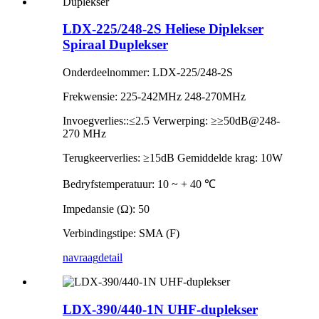
LDX-225/248-2S Heliese Diplekser
Spiraal Duplekser
Onderdeelnommer: LDX-225/248-2S
Frekwensie: 225-242MHz 248-270MHz
Invoegverlies::≤2.5 Verwerping: ≥≥50dB@248-
270 MHz
Terugkeerverlies: ≥15dB Gemiddelde krag: 10W
Bedryfstemperatuur: 10 ~ + 40 ℃
Impedansie (Ω): 50
Verbindingstipe: SMA (F)
navraag
detail
LDX-390/440-1N UHF-duplekser