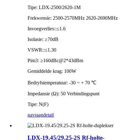
Tipe: LDX-2500/2620-1M
Frekwensie: 2500-2570MHz 2620-2690MHz
Invoegverlies::≤1.6
Isolasie: ≥70dB
VSWR::≤1.30
Pim3: ≥160dBc@2*43dBm
Gemiddelde krag: 100W
Bedryfstemperatuur: -30 ~ + 70 ℃
Impedansie (Ω): 50 Verbindingspunt
Tipe: N(F)
navraag
detail
LDX-19.45/29.25-2S Rf-holte-