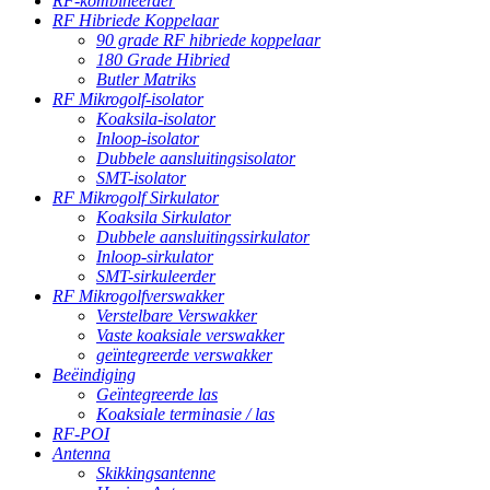
RF-kombineerder
RF Hibriede Koppelaar
90 grade RF hibriede koppelaar
180 Grade Hibried
Butler Matriks
RF Mikrogolf-isolator
Koaksila-isolator
Inloop-isolator
Dubbele aansluitingsisolator
SMT-isolator
RF Mikrogolf Sirkulator
Koaksila Sirkulator
Dubbele aansluitingssirkulator
Inloop-sirkulator
SMT-sirkuleerder
RF Mikrogolfverswakker
Verstelbare Verswakker
Vaste koaksiale verswakker
geïntegreerde verswakker
Beëindiging
Geïntegreerde las
Koaksiale terminasie / las
RF-POI
Antenna
Skikkingsantenne