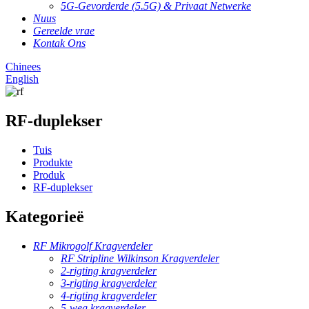
5G-Gevorderde (5.5G) & Privaat Netwerke
Nuus
Gereelde vrae
Kontak Ons
Chinees
English
RF-duplekser
Tuis
Produkte
Produk
RF-duplekser
Kategorieë
RF Mikrogolf Kragverdeler
RF Stripline Wilkinson Kragverdeler
2-rigting kragverdeler
3-rigting kragverdeler
4-rigting kragverdeler
5-weg kragverdeler