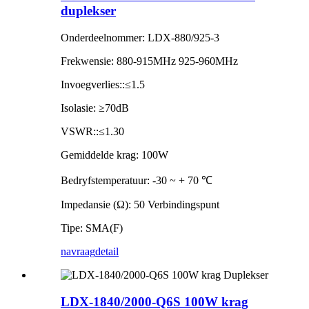
duplekser
Onderdeelnommer: LDX-880/925-3
Frekwensie: 880-915MHz 925-960MHz
Invoegverlies::≤1.5
Isolasie: ≥70dB
VSWR::≤1.30
Gemiddelde krag: 100W
Bedryfstemperatuur: -30 ~ + 70 ℃
Impedansie (Ω): 50 Verbindingspunt
Tipe: SMA(F)
navraag
detail
LDX-1840/2000-Q6S 100W krag