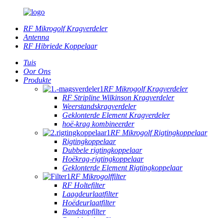
RF Mikrogolf Kragverdeler
Antenna
RF Hibriede Koppelaar
Tuis
Oor Ons
Produkte
RF Mikrogolf Kragverdeler
RF Stripline Wilkinson Kragverdeler
Weerstandskragverdeler
Geklonterde Element Kragverdeler
hoë-krag kombineerder
RF Mikrogolf Rigtingkoppelaar
Rigtingkoppelaar
Dubbele rigtingkoppelaar
Hoëkrag-rigtingkoppelaar
Geklonterde Element Rigtingkoppelaar
RF Mikrogolffilter
RF Holtefilter
Laagdeurlaatfilter
Hoëdeurlaatfilter
Bandstopfilter