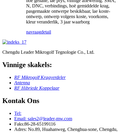
hoë gehalte, lae prys, vinnige aflewering. SMA,
N, DNC, verbindings, hoë gemiddelde krag,
pasgemaakte ontwerpe beskikbaar, lae koste-
ontwerp, ontwerp volgens koste, voorkoms,
kleur veranderlik, 3 jaar waarborg
navraag
detail
Chengdu Leader Mikrogolf Tegnologie Co., Ltd.
Vinnige skakels:
RF Mikrogolf Kragverdeler
Antenna
RF Hibriede Koppelaar
Kontak Ons
Tel:
Email: sales2@leader-mw.com
Faks:86-28-65199116
Adres: No.89, Huahanweg, Chenghua-sone, Chengdu,