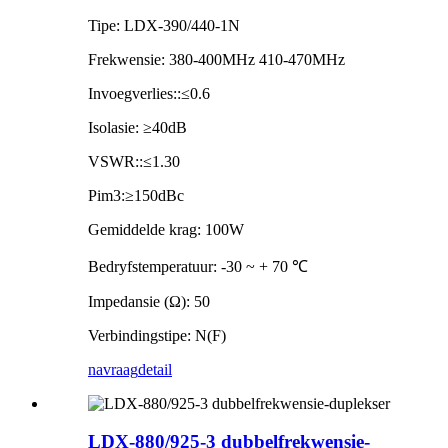
Tipe: LDX-390/440-1N
Frekwensie: 380-400MHz 410-470MHz
Invoegverlies::≤0.6
Isolasie: ≥40dB
VSWR::≤1.30
Pim3:≥150dBc
Gemiddelde krag: 100W
Bedryfstemperatuur: -30 ~ + 70 ℃
Impedansie (Ω): 50
Verbindingstipe: N(F)
navraag
detail
LDX-880/925-3 dubbelfrekwensie-