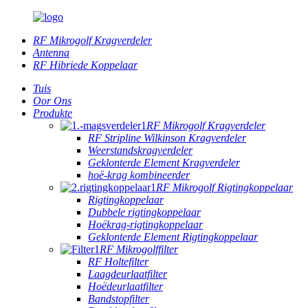
RF Mikrogolf Kragverdeler
Antenna
RF Hibriede Koppelaar
Tuis
Oor Ons
Produkte
RF Mikrogolf Kragverdeler
RF Stripline Wilkinson Kragverdeler
Weerstandskragverdeler
Geklonterde Element Kragverdeler
hoë-krag kombineerder
RF Mikrogolf Rigtingkoppelaar
Rigtingkoppelaar
Dubbele rigtingkoppelaar
Hoëkrag-rigtingkoppelaar
Geklonterde Element Rigtingkoppelaar
RF Mikrogolffilter
RF Holtefilter
Laagdeurlaatfilter
Hoëdeurlaatfilter
Bandstopfilter