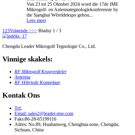
Van 23 tot 25 Oktober 2024 word die 17de IME
Mikrogolf- en Antennategnologiekonferensie by
die Sjanghai Wêreldekspo gehou...
Lees meer
1
2
3
Volgende >
>>
Bladsy 1 / 3
Chengdu Leader Mikrogolf Tegnologie Co., Ltd.
Vinnige skakels:
RF Mikrogolf Kragverdeler
Antenna
RF Hibriede Koppelaar
Kontak Ons
Tel:
Email: sales2@leader-mw.com
Faks:86-28-65199116
Adres: No.89, Huahanweg, Chenghua-sone, Chengdu,
Sichuan, China