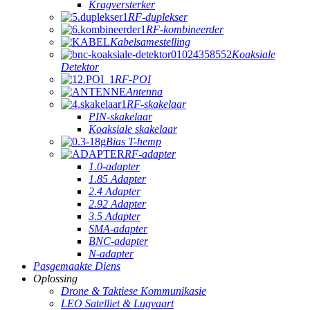
Kragversterker
RF-duplekser
RF-kombineerder
Kabelsamestelling
Koaksiale
Detektor
RF-POI
Antenna
RF-skakelaar
PIN-skakelaar
Koaksiale skakelaar
Bias T-hemp
RF-adapter
1.0-adapter
1.85 Adapter
2.4 Adapter
2.92 Adapter
3.5 Adapter
SMA-adapter
BNC-adapter
N-adapter
Pasgemaakte Diens
Oplossing
Drone & Taktiese Kommunikasie
LEO Satelliet & Lugvaart