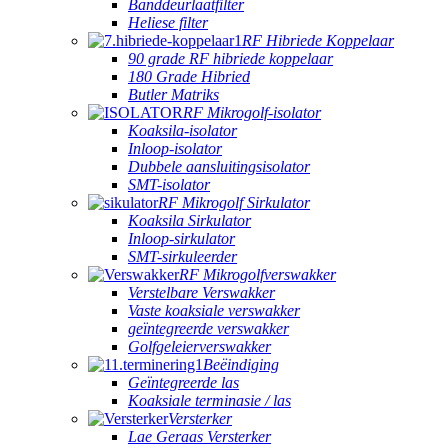
Banddeurlaatfilter
Heliese filter
RF Hibriede Koppelaar
90 grade RF hibriede koppelaar
180 Grade Hibried
Butler Matriks
RF Mikrogolf-isolator
Koaksila-isolator
Inloop-isolator
Dubbele aansluitingsisolator
SMT-isolator
RF Mikrogolf Sirkulator
Koaksila Sirkulator
Inloop-sirkulator
SMT-sirkuleerder
RF Mikrogolfverswakker
Verstelbare Verswakker
Vaste koaksiale verswakker
geïntegreerde verswakker
Golfgeleierverswakker
Beëindiging
Geïntegreerde las
Koaksiale terminasie / las
Versterker
Lae Geraas Versterker