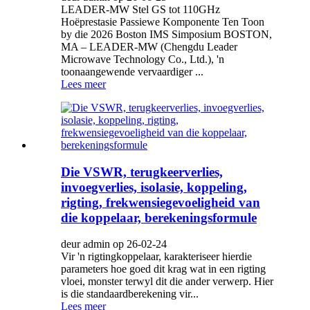
LEADER-MW Stel GS tot 110GHz
Hoëprestasie Passiewe Komponente Ten Toon
by die 2026 Boston IMS Simposium BOSTON,
MA – LEADER-MW (Chengdu Leader
Microwave Technology Co., Ltd.), 'n
toonaangewende vervaardiger ...
Lees meer
Die VSWR, terugkeerverlies,
invoegverlies, isolasie, koppeling,
rigting, frekwensiegevoeligheid van
die koppelaar, berekeningsformule
deur admin op 26-02-24
Vir 'n rigtingkoppelaar, karakteriseer hierdie
parameters hoe goed dit krag wat in een rigting
vloei, monster terwyl dit die ander verwerp. Hier
is die standaardberekening vir...
Lees meer