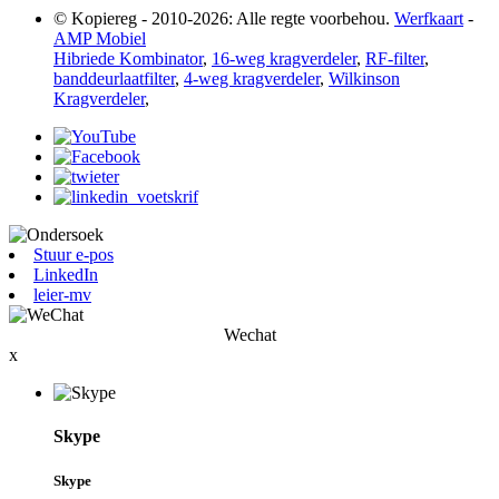
© Kopiereg - 2010-2026: Alle regte voorbehou.
Werfkaart
-
AMP Mobiel
Hibriede Kombinator
,
16-weg kragverdeler
,
RF-filter
,
banddeurlaatfilter
,
4-weg kragverdeler
,
Wilkinson
Kragverdeler
,
Stuur e-pos
LinkedIn
leier-mv
Wechat
x
Skype
Skype