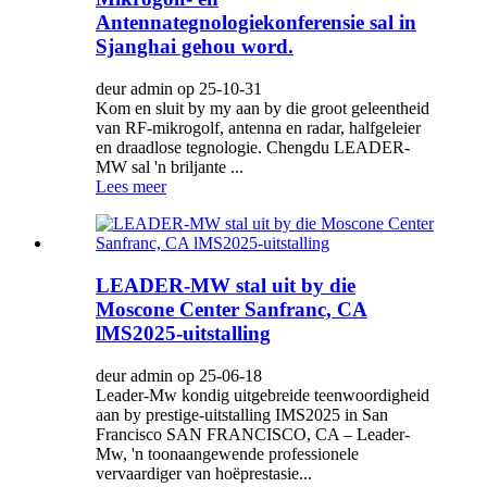
Antennategnologiekonferensie sal in
Sjanghai gehou word.
deur admin op 25-10-31
Kom en sluit by my aan by die groot geleentheid
van RF-mikrogolf, antenna en radar, halfgeleier
en draadlose tegnologie. Chengdu LEADER-
MW sal 'n briljante ...
Lees meer
LEADER-MW stal uit by die
Moscone Center Sanfranc, CA
lMS2025-uitstalling
deur admin op 25-06-18
Leader-Mw kondig uitgebreide teenwoordigheid
aan by prestige-uitstalling IMS2025 in San
Francisco SAN FRANCISCO, CA – Leader-
Mw, 'n toonaangewende professionele
vervaardiger van hoëprestasie...