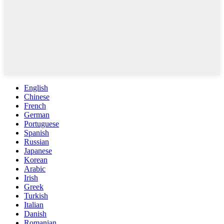
English
Chinese
French
German
Portuguese
Spanish
Russian
Japanese
Korean
Arabic
Irish
Greek
Turkish
Italian
Danish
Romanian