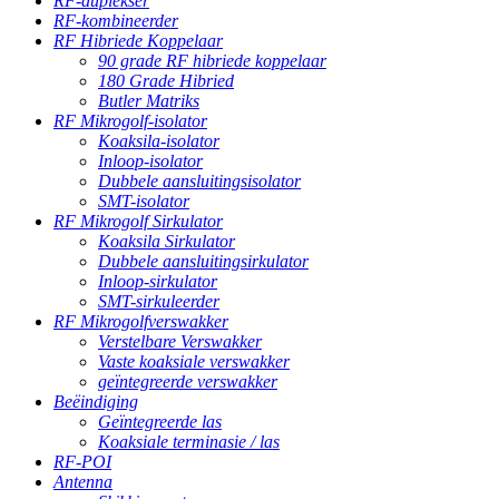
RF-duplekser
RF-kombineerder
RF Hibriede Koppelaar
90 grade RF hibriede koppelaar
180 Grade Hibried
Butler Matriks
RF Mikrogolf-isolator
Koaksila-isolator
Inloop-isolator
Dubbele aansluitingsisolator
SMT-isolator
RF Mikrogolf Sirkulator
Koaksila Sirkulator
Dubbele aansluitingsirkulator
Inloop-sirkulator
SMT-sirkuleerder
RF Mikrogolfverswakker
Verstelbare Verswakker
Vaste koaksiale verswakker
geïntegreerde verswakker
Beëindiging
Geïntegreerde las
Koaksiale terminasie / las
RF-POI
Antenna