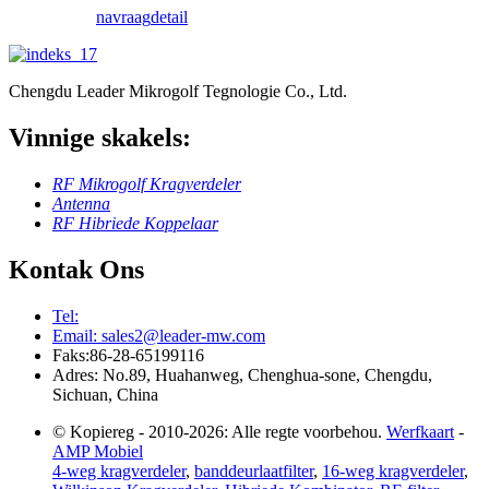
navraag
detail
Chengdu Leader Mikrogolf Tegnologie Co., Ltd.
Vinnige skakels:
RF Mikrogolf Kragverdeler
Antenna
RF Hibriede Koppelaar
Kontak Ons
Tel:
Email: sales2@leader-mw.com
Faks:86-28-65199116
Adres: No.89, Huahanweg, Chenghua-sone, Chengdu,
Sichuan, China
© Kopiereg - 2010-2026: Alle regte voorbehou.
Werfkaart
-
AMP Mobiel
4-weg kragverdeler
,
banddeurlaatfilter
,
16-weg kragverdeler
,