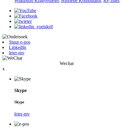
Wilkinson Kragverdeler
,
Hibriede Kombinator
,
RF-filter
,
Stuur e-pos
LinkedIn
leier-mv
Wechat
x
Skype
Skype
leier-mv