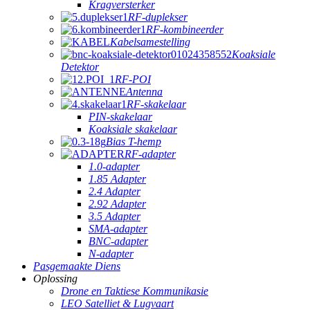
Kragversterker
RF-duplekser
RF-kombineerder
Kabelsamestelling
Koaksiale
Detektor
RF-POI
Antenna
RF-skakelaar
PIN-skakelaar
Koaksiale skakelaar
Bias T-hemp
RF-adapter
1.0-adapter
1.85 Adapter
2.4 Adapter
2.92 Adapter
3.5 Adapter
SMA-adapter
BNC-adapter
N-adapter
Pasgemaakte Diens
Oplossing
Drone en Taktiese Kommunikasie
LEO Satelliet & Lugvaart