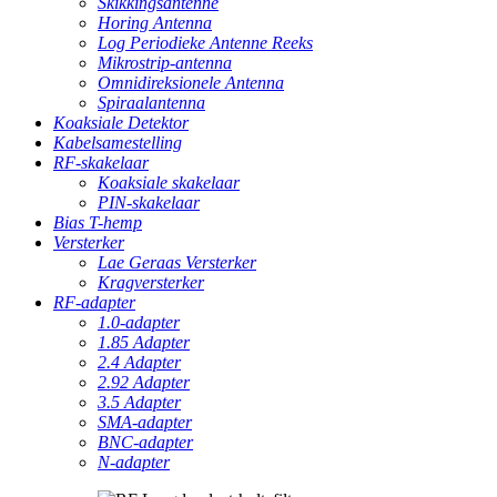
Skikkingsantenne
Horing Antenna
Log Periodieke Antenne Reeks
Mikrostrip-antenna
Omnidireksionele Antenna
Spiraalantenna
Koaksiale Detektor
Kabelsamestelling
RF-skakelaar
Koaksiale skakelaar
PIN-skakelaar
Bias T-hemp
Versterker
Lae Geraas Versterker
Kragversterker
RF-adapter
1.0-adapter
1.85 Adapter
2.4 Adapter
2.92 Adapter
3.5 Adapter
SMA-adapter
BNC-adapter
N-adapter