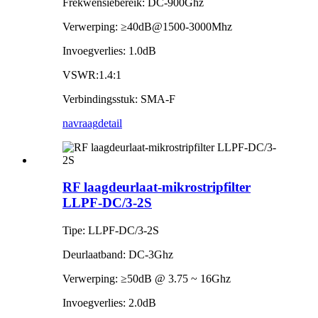
Frekwensiebereik: DC-900Ghz
Verwerping: ≥40dB@1500-3000Mhz
Invoegverlies: 1.0dB
VSWR:1.4:1
Verbindingsstuk: SMA-F
navraag
detail
RF laagdeurlaat-mikrostripfilter
LLPF-DC/3-2S
Tipe: LLPF-DC/3-2S
Deurlaatband: DC-3Ghz
Verwerping: ≥50dB @ 3.75 ~ 16Ghz
Invoegverlies: 2.0dB