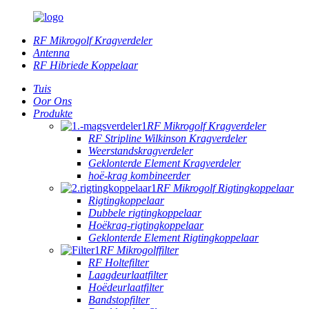
RF Mikrogolf Kragverdeler
Antenna
RF Hibriede Koppelaar
Tuis
Oor Ons
Produkte
RF Mikrogolf Kragverdeler
RF Stripline Wilkinson Kragverdeler
Weerstandskragverdeler
Geklonterde Element Kragverdeler
hoë-krag kombineerder
RF Mikrogolf Rigtingkoppelaar
Rigtingkoppelaar
Dubbele rigtingkoppelaar
Hoëkrag-rigtingkoppelaar
Geklonterde Element Rigtingkoppelaar
RF Mikrogolffilter
RF Holtefilter
Laagdeurlaatfilter
Hoëdeurlaatfilter
Bandstopfilter