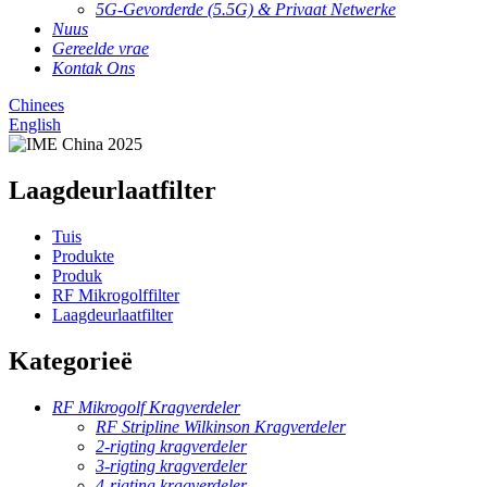
5G-Gevorderde (5.5G) & Privaat Netwerke
Nuus
Gereelde vrae
Kontak Ons
Chinees
English
Laagdeurlaatfilter
Tuis
Produkte
Produk
RF Mikrogolffilter
Laagdeurlaatfilter
Kategorieë
RF Mikrogolf Kragverdeler
RF Stripline Wilkinson Kragverdeler
2-rigting kragverdeler
3-rigting kragverdeler
4-rigting kragverdeler