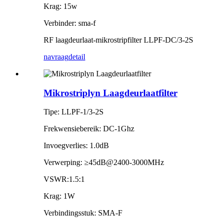
Krag: 15w
Verbinder: sma-f
RF laagdeurlaat-mikrostripfilter LLPF-DC/3-2S
navraag
detail
Mikrostriplyn Laagdeurlaatfilter
Tipe: LLPF-1/3-2S
Frekwensiebereik: DC-1Ghz
Invoegverlies: 1.0dB
Verwerping: ≥45dB@2400-3000MHz
VSWR:1.5:1
Krag: 1W
Verbindingsstuk: SMA-F