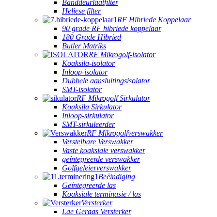
Banddeurlaatfilter
Heliese filter
RF Hibriede Koppelaar
90 grade RF hibriede koppelaar
180 Grade Hibried
Butler Matriks
RF Mikrogolf-isolator
Koaksila-isolator
Inloop-isolator
Dubbele aansluitingsisolator
SMT-isolator
RF Mikrogolf Sirkulator
Koaksila Sirkulator
Inloop-sirkulator
SMT-sirkuleerder
RF Mikrogolfverswakker
Verstelbare Verswakker
Vaste koaksiale verswakker
geïntegreerde verswakker
Golfgeleierverswakker
Beëindiging
Geïntegreerde las
Koaksiale terminasie / las
Versterker
Lae Geraas Versterker