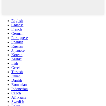
English
Chinese
French
German
Portuguese
Spanish
Russian
Japanese
Korean
Arabic
Irish
Greek
Turkish
Italian
Danish
Romanian
Indonesian
Czech
Afrikaans
Swedish
Polish