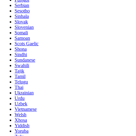
Serbian
Sesotho
Sinhala
Slovak
Slovenian
Somali
Samoan
Scots Gaelic
Shona
Sindhi
Sundanese
Swahili
Tajik
Tamil
Telugu
Thai
Ukrainian
Urdu
Uzbek
Vietnamese
Welsh
Xhosa
Yiddish
Yoruba