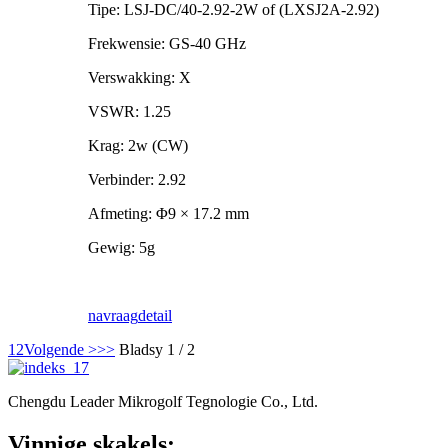
Tipe: LSJ-DC/40-2.92-2W of (LXSJ2A-2.92)
Frekwensie: GS-40 GHz
Verswakking: X
VSWR: 1.25
Krag: 2w (CW)
Verbinder: 2.92
Afmeting: Φ9 × 17.2 mm
Gewig: 5g
navraag
detail
1
2
Volgende >
>>
Bladsy 1 / 2
Chengdu Leader Mikrogolf Tegnologie Co., Ltd.
Vinnige skakels: