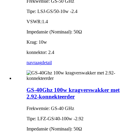
Frekwensie: GS-50 GHz
Tipe: LSJ-GS/50-10w -2.4
VSWR:1.4
Impedansie (Nominaal): 50Ω
Krag: 10w
konnektor: 2.4
navraag
detail
GS-40Ghz 100w kragverswakker met
2.92-konnekteerder
Frekwensie: GS-40 GHz
Tipe: LFZ-GS/40-100w -2.92
Impedansie (Nominaal): 50Ω