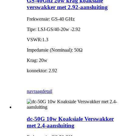
GS-40Ghz 20w krag koaksiale
verswakker met 2.92-aansluiting
Frekwensie: GS-40 GHz
Tipe: LSJ-GS/40-20w -2.92
VSWR:1.3
Impedansie (Nominaal): 50Ω
Krag: 20w
konnektor: 2.92
navraag
detail
dc-50G 10w Koaksiale Verswakker
met 2.4-aansluiting