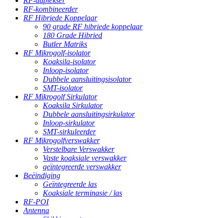
RF-duplekser
RF-kombineerder
RF Hibriede Koppelaar
90 grade RF hibriede koppelaar
180 Grade Hibried
Butler Matriks
RF Mikrogolf-isolator
Koaksila-isolator
Inloop-isolator
Dubbele aansluitingsisolator
SMT-isolator
RF Mikrogolf Sirkulator
Koaksila Sirkulator
Dubbele aansluitingsirkulator
Inloop-sirkulator
SMT-sirkuleerder
RF Mikrogolfverswakker
Verstelbare Verswakker
Vaste koaksiale verswakker
geïntegreerde verswakker
Beëindiging
Geïntegreerde las
Koaksiale terminasie / las
RF-POI
Antenna