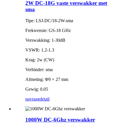
2W DC-18G vaste verswakker met
sma
Tipe: LSJ-DC/18-2W-sma
Frekwensie: GS-18 GHz
Verswakking: 1-30dB
VSWR: 1.2-1.3
Krag: 2w (CW)
Verbinder: sma
Afmeting: Φ9 × 27 mm
Gewig: 0.05
navraag
detail
1000W DC-6Ghz verswakker