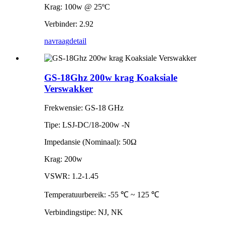
Krag: 100w @ 25ºC
Verbinder: 2.92
navraag
detail
GS-18Ghz 200w krag Koaksiale
Verswakker
Frekwensie: GS-18 GHz
Tipe: LSJ-DC/18-200w -N
Impedansie (Nominaal): 50Ω
Krag: 200w
VSWR: 1.2-1.45
Temperatuurbereik: -55 ℃ ~ 125 ℃
Verbindingstipe: NJ, NK