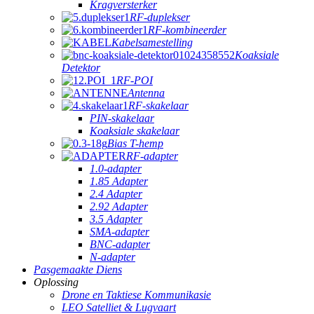
Kragversterker
RF-duplekser
RF-kombineerder
Kabelsamestelling
Koaksiale
Detektor
RF-POI
Antenna
RF-skakelaar
PIN-skakelaar
Koaksiale skakelaar
Bias T-hemp
RF-adapter
1.0-adapter
1.85 Adapter
2.4 Adapter
2.92 Adapter
3.5 Adapter
SMA-adapter
BNC-adapter
N-adapter
Pasgemaakte Diens
Oplossing
Drone en Taktiese Kommunikasie
LEO Satelliet & Lugvaart