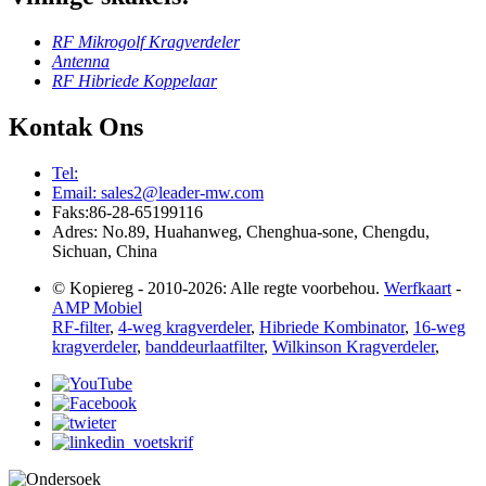
RF Mikrogolf Kragverdeler
Antenna
RF Hibriede Koppelaar
Kontak Ons
Tel:
Email: sales2@leader-mw.com
Faks:86-28-65199116
Adres: No.89, Huahanweg, Chenghua-sone, Chengdu,
Sichuan, China
© Kopiereg - 2010-2026: Alle regte voorbehou.
Werfkaart
-
AMP Mobiel
RF-filter
,
4-weg kragverdeler
,
Hibriede Kombinator
,
16-weg
kragverdeler
,
banddeurlaatfilter
,
Wilkinson Kragverdeler
,