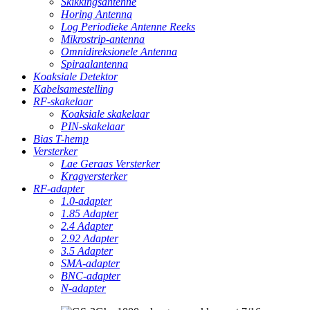
Skikkingsantenne
Horing Antenna
Log Periodieke Antenne Reeks
Mikrostrip-antenna
Omnidireksionele Antenna
Spiraalantenna
Koaksiale Detektor
Kabelsamestelling
RF-skakelaar
Koaksiale skakelaar
PIN-skakelaar
Bias T-hemp
Versterker
Lae Geraas Versterker
Kragversterker
RF-adapter
1.0-adapter
1.85 Adapter
2.4 Adapter
2.92 Adapter
3.5 Adapter
SMA-adapter
BNC-adapter
N-adapter