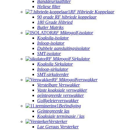
Banddeurlaatfilter
Heliese filter
RF Hibriede Koppelaar
90 grade RF hibriede koppelaar
180 Grade Hibried
Butler Matriks
RF Mikrogolf-isolator
Koaksila-isolator
Inloop-isolator
Dubbele aansluitingsisolator
SMT-isolator
RF Mikrogolf Sirkulator
Koaksila Sirkulator
Inloop-sirkulator
SMT-sirkuleerder
RF Mikrogolfverswakker
Verstelbare Verswakker
Vaste koaksiale verswakker
geïntegreerde verswakker
Golfgeleierverswakker
Beëindiging
Geïntegreerde las
Koaksiale terminasie / las
Versterker
Lae Geraas Versterker