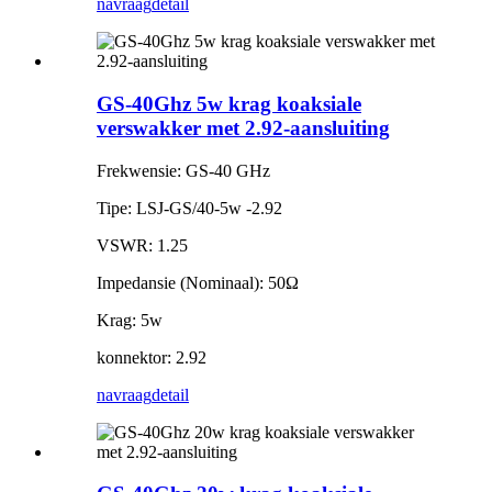
navraag
detail
GS-40Ghz 5w krag koaksiale
verswakker met 2.92-aansluiting
Frekwensie: GS-40 GHz
Tipe: LSJ-GS/40-5w -2.92
VSWR: 1.25
Impedansie (Nominaal): 50Ω
Krag: 5w
konnektor: 2.92
navraag
detail