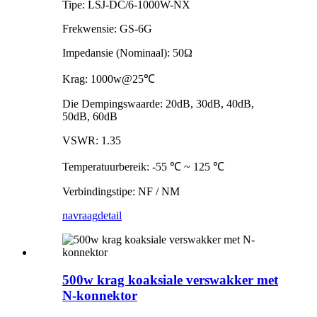
Tipe: LSJ-DC/6-1000W-NX
Frekwensie: GS-6G
Impedansie (Nominaal): 50Ω
Krag: 1000w@25℃
Die Dempingswaarde: 20dB, 30dB, 40dB,
50dB, 60dB
VSWR: 1.35
Temperatuurbereik: -55 ℃ ~ 125 ℃
Verbindingstipe: NF / NM
navraag
detail
500w krag koaksiale verswakker met
N-konnektor