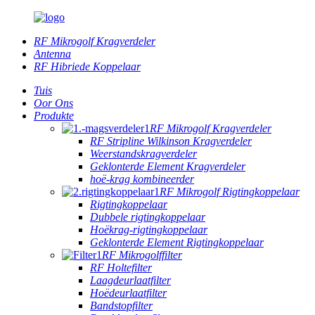
RF Mikrogolf Kragverdeler
Antenna
RF Hibriede Koppelaar
Tuis
Oor Ons
Produkte
RF Mikrogolf Kragverdeler
RF Stripline Wilkinson Kragverdeler
Weerstandskragverdeler
Geklonterde Element Kragverdeler
hoë-krag kombineerder
RF Mikrogolf Rigtingkoppelaar
Rigtingkoppelaar
Dubbele rigtingkoppelaar
Hoëkrag-rigtingkoppelaar
Geklonterde Element Rigtingkoppelaar
RF Mikrogolffilter
RF Holtefilter
Laagdeurlaatfilter
Hoëdeurlaatfilter
Bandstopfilter