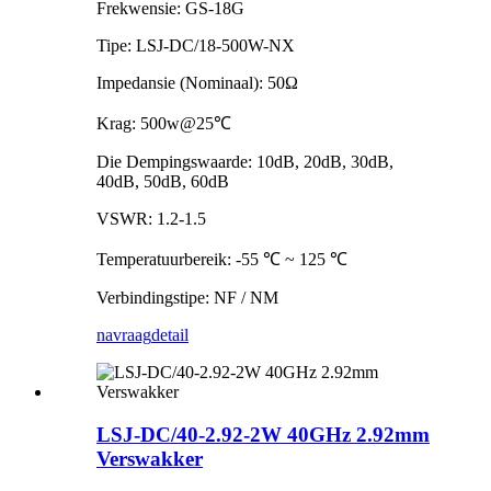
Frekwensie: GS-18G
Tipe: LSJ-DC/18-500W-NX
Impedansie (Nominaal): 50Ω
Krag: 500w@25℃
Die Dempingswaarde: 10dB, 20dB, 30dB,
40dB, 50dB, 60dB
VSWR: 1.2-1.5
Temperatuurbereik: -55 ℃ ~ 125 ℃
Verbindingstipe: NF / NM
navraag
detail
LSJ-DC/40-2.92-2W 40GHz 2.92mm
Verswakker