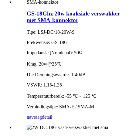
GS-18Ghz 20w koaksiale verswakker
met SMA-konnektor
Tipe: LSJ-DC/18-20W-S
Frekwensie: GS-18G
Impedansie (Nominaal): 50Ω
Krag: 20w@25℃
Die Dempingswaarde: 1-40dB
VSWR: 1.15-1.35
Temperatuurbereik: -55 ℃ ~ 125 ℃
Verbindingstipe: SMA-F / SMA-M
navraag
detail