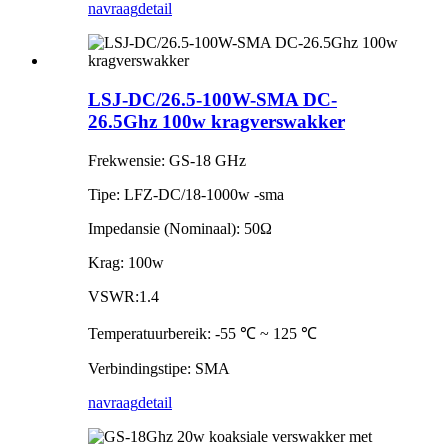
navraag
detail
LSJ-DC/26.5-100W-SMA DC-
26.5Ghz 100w kragverswakker
Frekwensie: GS-18 GHz
Tipe: LFZ-DC/18-1000w -sma
Impedansie (Nominaal): 50Ω
Krag: 100w
VSWR:1.4
Temperatuurbereik: -55 ℃ ~ 125 ℃
Verbindingstipe: SMA
navraag
detail