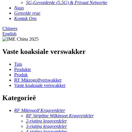
5G-Gevorderde (5.5G) & Privaat Netwerke
Nuus
Gereelde vrae
Kontak Ons
Chinees
English
Vaste koaksiale verswakker
Tuis
Produkte
Produk
RF Mikrogolfverswakker
Vaste koaksiale verswakker
Kategorieë
RF Mikrogolf Kragverdeler
RF Stripline Wilkinson Kragverdeler
2-rigting kragverdeler
3-rigting kragverdeler
4-rigting kragverdeler