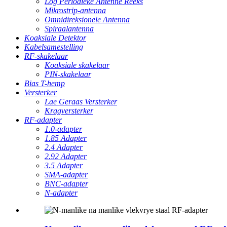
Log Periodieke Antenne Reeks
Mikrostrip-antenna
Omnidireksionele Antenna
Spiraalantenna
Koaksiale Detektor
Kabelsamestelling
RF-skakelaar
Koaksiale skakelaar
PIN-skakelaar
Bias T-hemp
Versterker
Lae Geraas Versterker
Kragversterker
RF-adapter
1.0-adapter
1.85 Adapter
2.4 Adapter
2.92 Adapter
3.5 Adapter
SMA-adapter
BNC-adapter
N-adapter