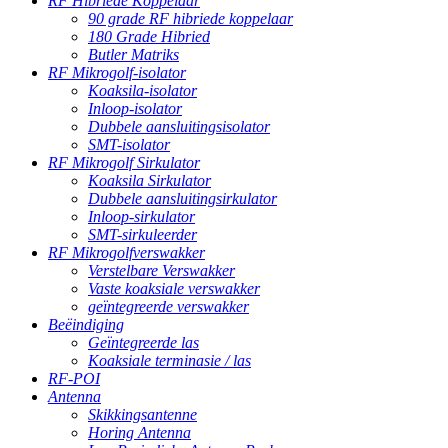
RF Hibriede Koppelaar
90 grade RF hibriede koppelaar
180 Grade Hibried
Butler Matriks
RF Mikrogolf-isolator
Koaksila-isolator
Inloop-isolator
Dubbele aansluitingsisolator
SMT-isolator
RF Mikrogolf Sirkulator
Koaksila Sirkulator
Dubbele aansluitingsirkulator
Inloop-sirkulator
SMT-sirkuleerder
RF Mikrogolfverswakker
Verstelbare Verswakker
Vaste koaksiale verswakker
geïntegreerde verswakker
Beëindiging
Geïntegreerde las
Koaksiale terminasie / las
RF-POI
Antenna
Skikkingsantenne
Horing Antenna