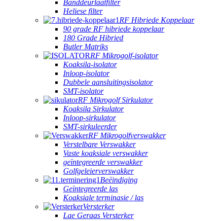
Banddeurlaatfilter
Heliese filter
RF Hibriede Koppelaar
90 grade RF hibriede koppelaar
180 Grade Hibried
Butler Matriks
RF Mikrogolf-isolator
Koaksila-isolator
Inloop-isolator
Dubbele aansluitingsisolator
SMT-isolator
RF Mikrogolf Sirkulator
Koaksila Sirkulator
Inloop-sirkulator
SMT-sirkuleerder
RF Mikrogolfverswakker
Verstelbare Verswakker
Vaste koaksiale verswakker
geïntegreerde verswakker
Golfgeleierverswakker
Beëindiging
Geïntegreerde las
Koaksiale terminasie / las
Versterker
Lae Geraas Versterker