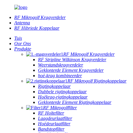
RF Mikrogolf Kragverdeler
Antenna
RF Hibriede Koppelaar
Tuis
Oor Ons
Produkte
RF Mikrogolf Kragverdeler
RF Stripline Wilkinson Kragverdeler
Weerstandskragverdeler
Geklonterde Element Kragverdeler
hoë-krag kombineerder
RF Mikrogolf Rigtingkoppelaar
Rigtingkoppelaar
Dubbele rigtingkoppelaar
Hoëkrag-rigtingkoppelaar
Geklonterde Element Rigtingkoppelaar
RF Mikrogolffilter
RF Holtefilter
Laagdeurlaatfilter
Hoëdeurlaatfilter
Bandstopfilter