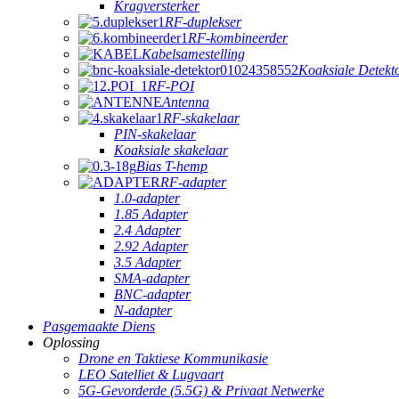
Kragversterker
RF-duplekser
RF-kombineerder
Kabelsamestelling
Koaksiale Detekt
RF-POI
Antenna
RF-skakelaar
PIN-skakelaar
Koaksiale skakelaar
Bias T-hemp
RF-adapter
1.0-adapter
1.85 Adapter
2.4 Adapter
2.92 Adapter
3.5 Adapter
SMA-adapter
BNC-adapter
N-adapter
Pasgemaakte Diens
Oplossing
Drone en Taktiese Kommunikasie
LEO Satelliet & Lugvaart
5G-Gevorderde (5.5G) & Privaat Netwerke