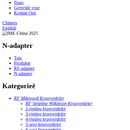
Nuus
Gereelde vrae
Kontak Ons
Chinees
English
N-adapter
Tuis
Produkte
RF-adapter
N-adapter
Kategorieë
RF Mikrogolf Kragverdeler
RF Stripline Wilkinson Kragverdeler
2-rigting kragverdeler
3-rigting kragverdeler
4-rigting kragverdeler
5-weg kragverdeler
6-weg kragverdeler