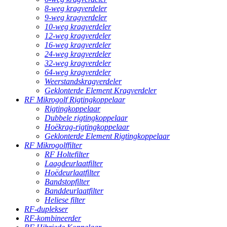
8-weg kragverdeler
9-weg kragverdeler
10-weg kragverdeler
12-weg kragverdeler
16-weg kragverdeler
24-weg kragverdeler
32-weg kragverdeler
64-weg kragverdeler
Weerstandskragverdeler
Geklonterde Element Kragverdeler
RF Mikrogolf Rigtingkoppelaar
Rigtingkoppelaar
Dubbele rigtingkoppelaar
Hoëkrag-rigtingkoppelaar
Geklonterde Element Rigtingkoppelaar
RF Mikrogolffilter
RF Holtefilter
Laagdeurlaatfilter
Hoëdeurlaatfilter
Bandstopfilter
Banddeurlaatfilter
Heliese filter
RF-duplekser
RF-kombineerder