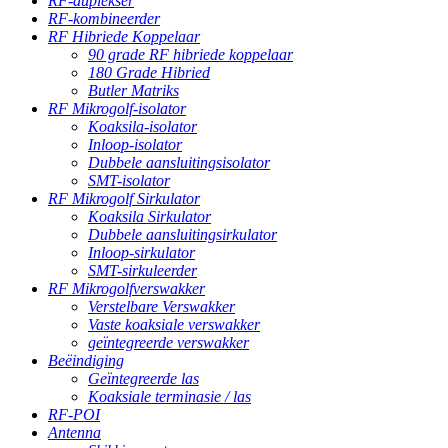
RF-duplekser
RF-kombineerder
RF Hibriede Koppelaar
90 grade RF hibriede koppelaar
180 Grade Hibried
Butler Matriks
RF Mikrogolf-isolator
Koaksila-isolator
Inloop-isolator
Dubbele aansluitingsisolator
SMT-isolator
RF Mikrogolf Sirkulator
Koaksila Sirkulator
Dubbele aansluitingsirkulator
Inloop-sirkulator
SMT-sirkuleerder
RF Mikrogolfverswakker
Verstelbare Verswakker
Vaste koaksiale verswakker
geïntegreerde verswakker
Beëindiging
Geïntegreerde las
Koaksiale terminasie / las
RF-POI
Antenna