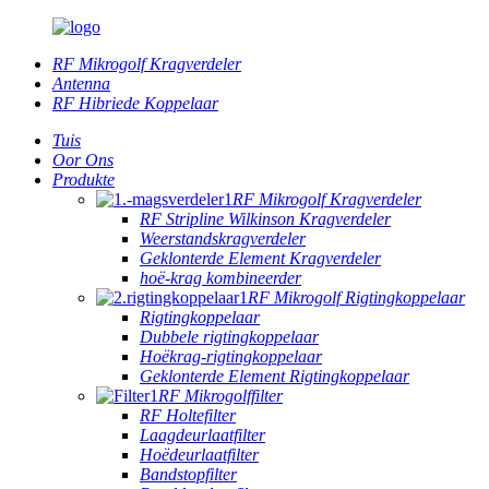
RF Mikrogolf Kragverdeler
Antenna
RF Hibriede Koppelaar
Tuis
Oor Ons
Produkte
RF Mikrogolf Kragverdeler
RF Stripline Wilkinson Kragverdeler
Weerstandskragverdeler
Geklonterde Element Kragverdeler
hoë-krag kombineerder
RF Mikrogolf Rigtingkoppelaar
Rigtingkoppelaar
Dubbele rigtingkoppelaar
Hoëkrag-rigtingkoppelaar
Geklonterde Element Rigtingkoppelaar
RF Mikrogolffilter
RF Holtefilter
Laagdeurlaatfilter
Hoëdeurlaatfilter
Bandstopfilter