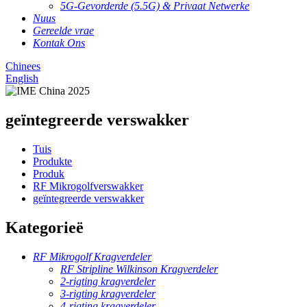
5G-Gevorderde (5.5G) & Privaat Netwerke
Nuus
Gereelde vrae
Kontak Ons
Chinees
English
geïntegreerde verswakker
Tuis
Produkte
Produk
RF Mikrogolfverswakker
geïntegreerde verswakker
Kategorieë
RF Mikrogolf Kragverdeler
RF Stripline Wilkinson Kragverdeler
2-rigting kragverdeler
3-rigting kragverdeler
4-rigting kragverdeler