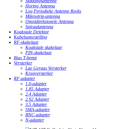
Skikkingsantenne
Horing Antenna
Log Periodieke Antenne Reeks
Mikrostrip-antenna
Omnidireksionele Antenna
Spiraalantenna
Koaksiale Detektor
Kabelsamestelling
RF-skakelaar
Koaksiale skakelaar
PIN-skakelaar
Bias T-hemp
Versterker
Lae Geraas Versterker
Kragversterker
RF-adapter
1.0-adapter
1.85 Adapter
2.4 Adapter
2.92 Adapter
3.5 Adapter
SMA-adapter
BNC-adapter
N-adapter