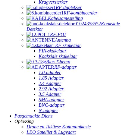
Kragversterker
RF-duplekser
RF-kombineerder
Kabelsamestelling
Koaksiale
Detektor
RF-POI
Antenna
RF-skakelaar
PIN-skakelaar
Koaksiale skakelaar
Bias T-hemp
RF-adapter
1.0-adapter
1.85 Adapter
2.4 Adapter
2.92 Adapter
3.5 Adapter
SMA-adapter
BNC-adapter
N-adapter
Pasgemaakte Diens
Oplossing
Drone en Taktiese Kommunikasie
LEO Satelliet & Lugvaart