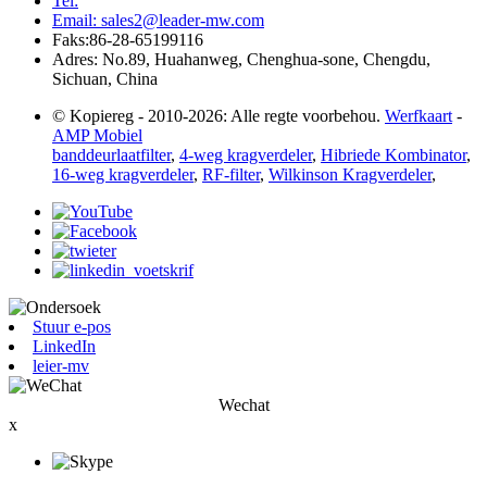
Tel:
Email: sales2@leader-mw.com
Faks:86-28-65199116
Adres: No.89, Huahanweg, Chenghua-sone, Chengdu,
Sichuan, China
© Kopiereg - 2010-2026: Alle regte voorbehou.
Werfkaart
-
AMP Mobiel
banddeurlaatfilter
,
4-weg kragverdeler
,
Hibriede Kombinator
,
16-weg kragverdeler
,
RF-filter
,
Wilkinson Kragverdeler
,
Stuur e-pos
LinkedIn
leier-mv
Wechat
x