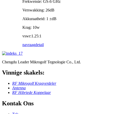
Frekwensie: GS-6 GHz
Verswakking: 26dB
Akkuraatheid: 1 ±dB
Krag: 10w
vswr:1.25:1
navraag
detail
Chengdu Leader Mikrogolf Tegnologie Co., Ltd.
Vinnige skakels:
RF Mikrogolf Kragverdeler
Antenna
RF Hibriede Koppelaar
Kontak Ons