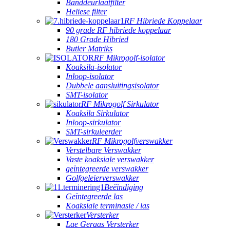
Banddeurlaatfilter
Heliese filter
RF Hibriede Koppelaar
90 grade RF hibriede koppelaar
180 Grade Hibried
Butler Matriks
RF Mikrogolf-isolator
Koaksila-isolator
Inloop-isolator
Dubbele aansluitingsisolator
SMT-isolator
RF Mikrogolf Sirkulator
Koaksila Sirkulator
Inloop-sirkulator
SMT-sirkuleerder
RF Mikrogolfverswakker
Verstelbare Verswakker
Vaste koaksiale verswakker
geïntegreerde verswakker
Golfgeleierverswakker
Beëindiging
Geïntegreerde las
Koaksiale terminasie / las
Versterker
Lae Geraas Versterker