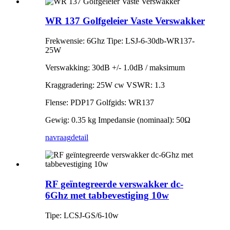
WR 137 Golfgeleier Vaste Verswakker
Frekwensie: 6Ghz Tipe: LSJ-6-30db-WR137-
25W
Verswakking: 30dB +/- 1.0dB / maksimum
Kraggradering: 25W cw VSWR: 1.3
Flense: PDP17 Golfgids: WR137
Gewig: 0.35 kg Impedansie (nominaal): 50Ω
navraag
detail
RF geïntegreerde verswakker dc-
6Ghz met tabbevestiging 10w
Tipe: LCSJ-GS/6-10w