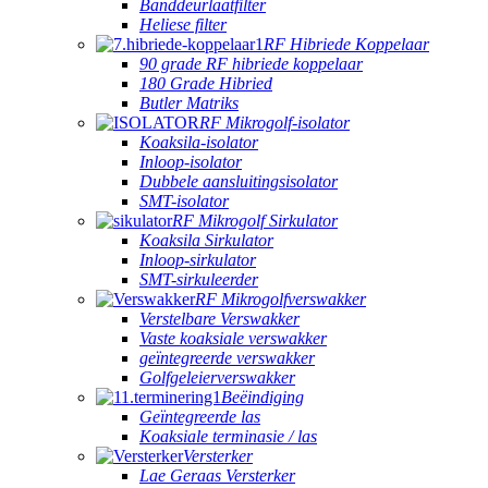
Banddeurlaatfilter
Heliese filter
RF Hibriede Koppelaar
90 grade RF hibriede koppelaar
180 Grade Hibried
Butler Matriks
RF Mikrogolf-isolator
Koaksila-isolator
Inloop-isolator
Dubbele aansluitingsisolator
SMT-isolator
RF Mikrogolf Sirkulator
Koaksila Sirkulator
Inloop-sirkulator
SMT-sirkuleerder
RF Mikrogolfverswakker
Verstelbare Verswakker
Vaste koaksiale verswakker
geïntegreerde verswakker
Golfgeleierverswakker
Beëindiging
Geïntegreerde las
Koaksiale terminasie / las
Versterker
Lae Geraas Versterker