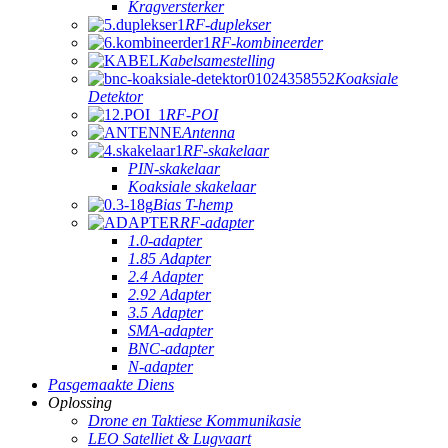
Kragversterker
RF-duplekser
RF-kombineerder
Kabelsamestelling
Koaksiale
Detektor
RF-POI
Antenna
RF-skakelaar
PIN-skakelaar
Koaksiale skakelaar
Bias T-hemp
RF-adapter
1.0-adapter
1.85 Adapter
2.4 Adapter
2.92 Adapter
3.5 Adapter
SMA-adapter
BNC-adapter
N-adapter
Pasgemaakte Diens
Oplossing
Drone en Taktiese Kommunikasie
LEO Satelliet & Lugvaart