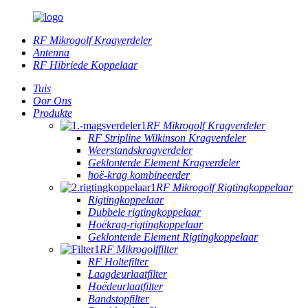
RF Mikrogolf Kragverdeler
Antenna
RF Hibriede Koppelaar
Tuis
Oor Ons
Produkte
RF Mikrogolf Kragverdeler
RF Stripline Wilkinson Kragverdeler
Weerstandskragverdeler
Geklonterde Element Kragverdeler
hoë-krag kombineerder
RF Mikrogolf Rigtingkoppelaar
Rigtingkoppelaar
Dubbele rigtingkoppelaar
Hoëkrag-rigtingkoppelaar
Geklonterde Element Rigtingkoppelaar
RF Mikrogolffilter
RF Holtefilter
Laagdeurlaatfilter
Hoëdeurlaatfilter
Bandstopfilter