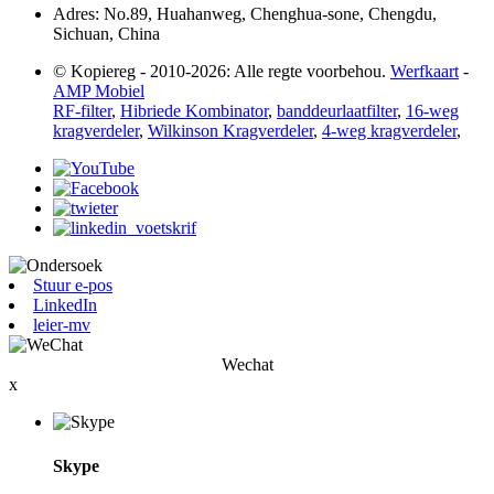
Adres: No.89, Huahanweg, Chenghua-sone, Chengdu,
Sichuan, China
© Kopiereg - 2010-2026: Alle regte voorbehou.
Werfkaart
-
AMP Mobiel
RF-filter
,
Hibriede Kombinator
,
banddeurlaatfilter
,
16-weg
kragverdeler
,
Wilkinson Kragverdeler
,
4-weg kragverdeler
,
Stuur e-pos
LinkedIn
leier-mv
Wechat
x
Skype