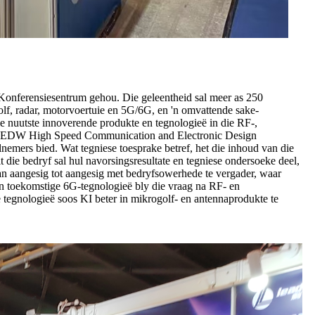
Konferensiesentrum gehou. Die geleentheid sal meer as 250
olf, radar, motorvoertuie en 5G/6G, en 'n omvattende sake-
ie nuutste innoverende produkte en tegnologieë in die RF-,
 die EDW High Speed ​​Communication and Electronic Design
emers bied. Wat tegniese toesprake betref, het die inhoud van die
die bedryf sal hul navorsingsresultate en tegniese ondersoeke deel,
an aangesig tot aangesig met bedryfsowerhede te vergader, waar
en toekomstige 6G-tegnologieë bly die vraag na RF- en
 tegnologieë soos KI beter in mikrogolf- en antennaprodukte te