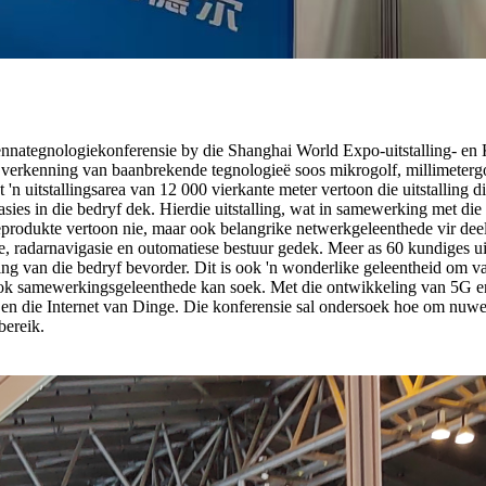
nategnologiekonferensie by die Shanghai World Expo-uitstalling- en 
e verkenning van baanbrekende tegnologieë soos mikrogolf, millimeterg
n uitstallingsarea van 12 000 vierkante meter vertoon die uitstalling d
tasies in die bedryf dek. Hierdie uitstalling, wat in samewerking met
produkte vertoon nie, maar ook belangrike netwerkgeleenthede vir deeln
 radarnavigasie en outomatiese bestuur gedek. Meer as 60 kundiges uit 
ng van die bedryf bevorder. Dit is ook 'n wonderlike geleentheid om v
ar ook samewerkingsgeleenthede kan soek. Met die ontwikkeling van 5G 
g en die Internet van Dinge. Die konferensie sal ondersoek hoe om nuwe
bereik.