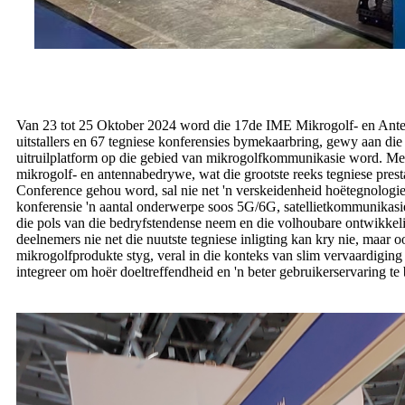
Van 23 tot 25 Oktober 2024 word die 17de IME Mikrogolf- en Anten
uitstallers en 67 tegniese konferensies bymekaarbring, gewy aan di
uitruilplatform op die gebied van mikrogolfkommunikasie word. Met '
mikrogolf- en antennabedrywe, wat die grootste reeks tegniese pres
Conference gehou word, sal nie net 'n verskeidenheid hoëtegnologie
konferensie 'n aantal onderwerpe soos 5G/6G, satellietkommunikasie,
die pols van die bedryfstendense neem en die volhoubare ontwikkeli
deelnemers nie net die nuutste tegniese inligting kan kry nie, ma
mikrogolfprodukte styg, veral in die konteks van slim vervaardigin
integreer om hoër doeltreffendheid en 'n beter gebruikerservaring te 