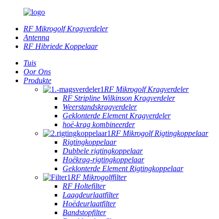
RF Mikrogolf Kragverdeler
Antenna
RF Hibriede Koppelaar
Tuis
Oor Ons
Produkte
RF Mikrogolf Kragverdeler
RF Stripline Wilkinson Kragverdeler
Weerstandskragverdeler
Geklonterde Element Kragverdeler
hoë-krag kombineerder
RF Mikrogolf Rigtingkoppelaar
Rigtingkoppelaar
Dubbele rigtingkoppelaar
Hoëkrag-rigtingkoppelaar
Geklonterde Element Rigtingkoppelaar
RF Mikrogolffilter
RF Holtefilter
Laagdeurlaatfilter
Hoëdeurlaatfilter
Bandstopfilter