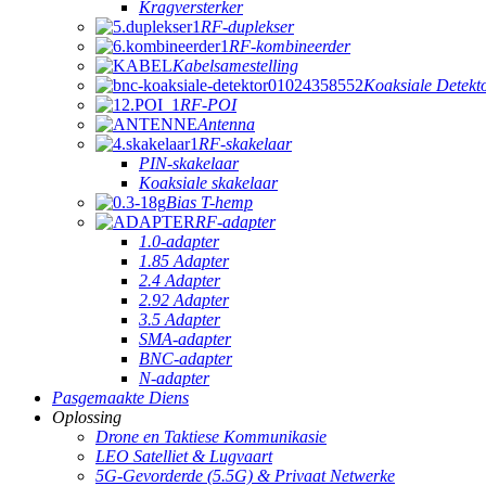
Kragversterker
RF-duplekser
RF-kombineerder
Kabelsamestelling
Koaksiale Detekt
RF-POI
Antenna
RF-skakelaar
PIN-skakelaar
Koaksiale skakelaar
Bias T-hemp
RF-adapter
1.0-adapter
1.85 Adapter
2.4 Adapter
2.92 Adapter
3.5 Adapter
SMA-adapter
BNC-adapter
N-adapter
Pasgemaakte Diens
Oplossing
Drone en Taktiese Kommunikasie
LEO Satelliet & Lugvaart
5G-Gevorderde (5.5G) & Privaat Netwerke