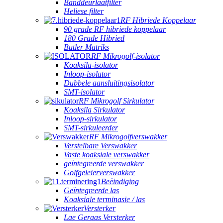
Banddeurlaatfilter
Heliese filter
RF Hibriede Koppelaar
90 grade RF hibriede koppelaar
180 Grade Hibried
Butler Matriks
RF Mikrogolf-isolator
Koaksila-isolator
Inloop-isolator
Dubbele aansluitingsisolator
SMT-isolator
RF Mikrogolf Sirkulator
Koaksila Sirkulator
Inloop-sirkulator
SMT-sirkuleerder
RF Mikrogolfverswakker
Verstelbare Verswakker
Vaste koaksiale verswakker
geïntegreerde verswakker
Golfgeleierverswakker
Beëindiging
Geïntegreerde las
Koaksiale terminasie / las
Versterker
Lae Geraas Versterker