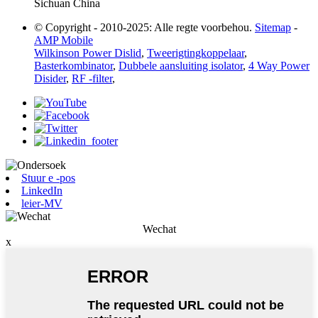
Sichuan China
© Copyright - 2010-2025: Alle regte voorbehou.
Sitemap
-
AMP Mobile
Wilkinson Power Dislid
,
Tweerigtingkoppelaar
,
Basterkombinator
,
Dubbele aansluiting isolator
,
4 Way Power
Disider
,
RF -filter
,
Stuur e -pos
LinkedIn
leier-MV
Wechat
x