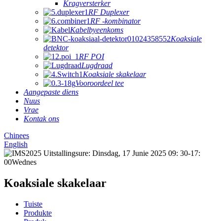
Kragversterker
RF Duplexer
RF -kombinator
Kabelbyeenkoms
Koaksiale
detektor
RF POI
Lugdraad
Koaksiale skakelaar
Vooroordeel tee
Aangepaste diens
Nuus
Vrae
Kontak ons
Chinees
English
Koaksiale skakelaar
Tuiste
Produkte