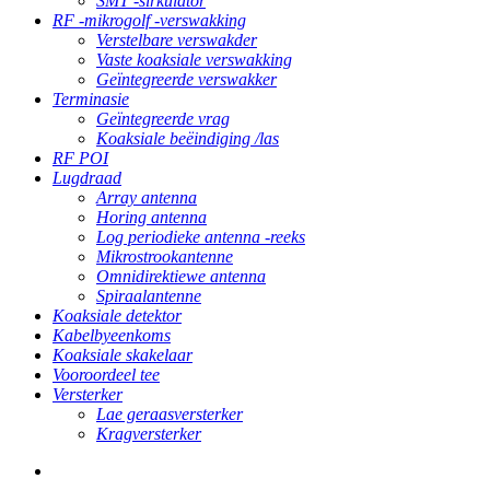
SMT -sirkulator
RF -mikrogolf -verswakking
Verstelbare verswakder
Vaste koaksiale verswakking
Geïntegreerde verswakker
Terminasie
Geïntegreerde vrag
Koaksiale beëindiging /las
RF POI
Lugdraad
Array antenna
Horing antenna
Log periodieke antenna -reeks
Mikrostrookantenne
Omnidirektiewe antenna
Spiraalantenne
Koaksiale detektor
Kabelbyeenkoms
Koaksiale skakelaar
Vooroordeel tee
Versterker
Lae geraasversterker
Kragversterker