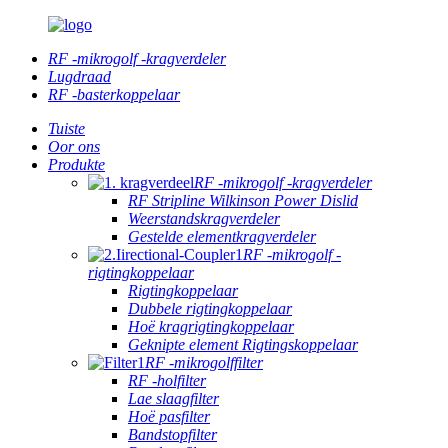
RF -mikrogolf -kragverdeler
Lugdraad
RF -basterkoppelaar
Tuiste
Oor ons
Produkte
RF -mikrogolf -kragverdeler
RF Stripline Wilkinson Power Dislid
Weerstandskragverdeler
Gestelde elementkragverdeler
RF -mikrogolf -
rigtingkoppelaar
Rigtingkoppelaar
Dubbele rigtingkoppelaar
Hoë kragrigtingkoppelaar
Geknipte element Rigtingskoppelaar
RF -mikrogolffilter
RF -holfilter
Lae slaagfilter
Hoë pasfilter
Bandstopfilter