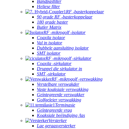
Bandpasfilter
Heliese filter
RF -basterkoppelaar
90 grade RF -basterkoppelaar
180 grade baster
Butler Matrix
RF -mikrogolf -isolator
Coaxila isolaor
Val in isolator
Dubbele aansluiting isolator
SMT isolator
RF -mikrogolf -sirkulator
Coaxila -sirkulator
Druppel die sirkulator in
SMT -sirkulator
RF -mikrogolf -verswakking
Verstelbare verswakder
Vaste koaksiale verswakking
Geïntegreerde verswakker
Golfgeleier verswakking
Terminasie
Geïntegreerde vrag
Koaksiale beëindiging /las
Versterker
Lae geraasversterker