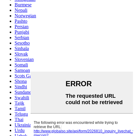
Burmese
Nepali
Norwegian
Pashto
Persian
Punjabi
Serbian
Sesotho
Sinhala
Slovak
Slovenian
Somali
Samoan
Scots Gaelic
Shona
Sindhi
Sundanese
Swahili
Tajik
Tamil
Telugu
Thai
Ukrainian
Urdu
Uzbek