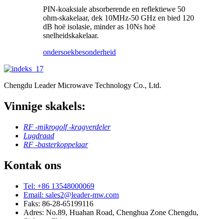
PIN-koaksiale absorberende en reflektiewe 50
ohm-skakelaar, dek 10MHz-50 GHz en bied 120
dB hoë isolasie, minder as 10Ns hoë
snelheidskakelaar.
ondersoek
besonderheid
Chengdu Leader Microwave Technology Co., Ltd.
Vinnige skakels:
RF -mikrogolf -kragverdeler
Lugdraad
RF -basterkoppelaar
Kontak ons
Tel: +86 13548000069
Email: sales2@leader-mw.com
Faks: 86-28-65199116
Adres: No.89, Huahan Road, Chenghua Zone Chengdu,