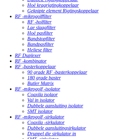
Hoë kragrigtingkoppelaar
Geknipte element Rigtingskoppelaar
RF -mikrogolffilter
RF -holfilter
Lae slaagfilter
Hoë pasfilter
Bandstopfilter
Bandpasfilter
Heliese filter
RF Duplexer
RF -kombinator
RF -basterkoppelaar
90 grade RF -basterkoppelaar
180 grade baster
Butler Matrix
RF -mikrogolf -isolator
Coaxila isolaor
Val in isolator
Dubbele aansluiting isolator
SMT isolator
RF -mikrogolf -sirkulator
Coaxila -sirkulator
Dubbele aansluitingsirkulator
Druppel die sirkulator in