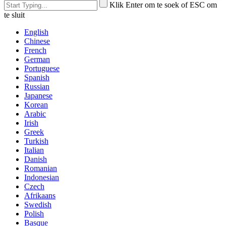
Klik Enter om te soek of ESC om
te sluit
English
Chinese
French
German
Portuguese
Spanish
Russian
Japanese
Korean
Arabic
Irish
Greek
Turkish
Italian
Danish
Romanian
Indonesian
Czech
Afrikaans
Swedish
Polish
Basque